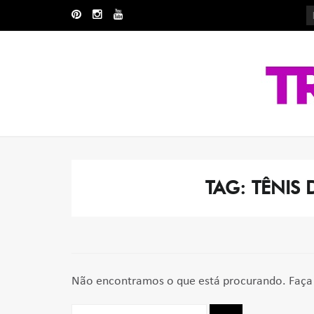
Skip
Skip
to
to
navigation
content
TAG:
TÊNIS 
Não encontramos o que está procurando. Faça 
Pesquisar