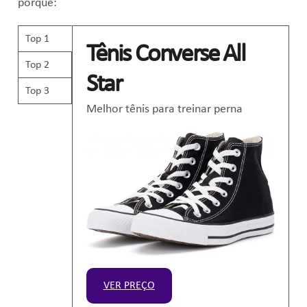
porque:
Top 1
Tênis Converse All
Top 2
Star
Top 3
Melhor tênis para treinar perna
VER PREÇO