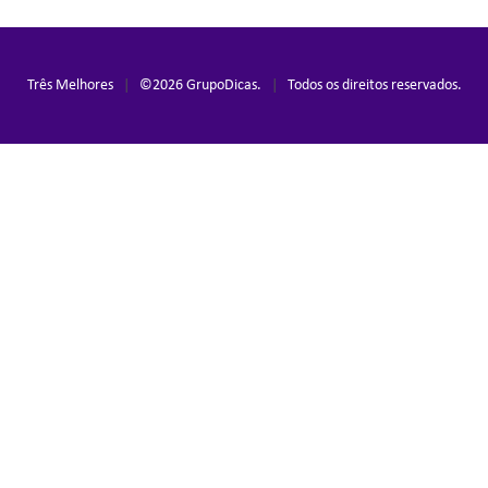
Três Melhores
|
©
2026
GrupoDicas.
|
Todos os direitos reservados.