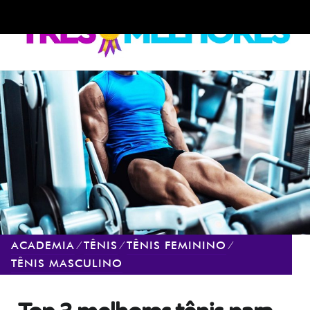
Skip
Skip
to
to
navigation
content
ACADEMIA
⁄
TÊNIS
⁄
TÊNIS FEMININO
⁄
TÊNIS MASCULINO