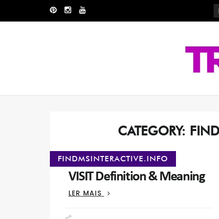
Skip
Skip
to
to
navigation
content
CATEGORY:
FIND
FINDMSINTERACTIVE.INFO
VISIT Definition & Meaning
VISIT
LER MAIS
DEFINITION
&