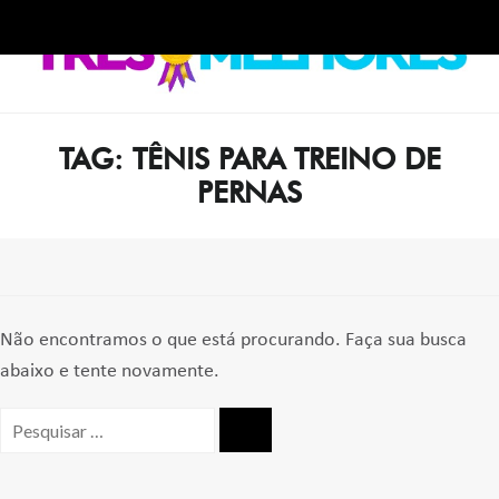
Skip
Skip
to
to
navigation
content
TAG:
TÊNIS PARA TREINO DE
PERNAS
Não encontramos o que está procurando. Faça sua busca
abaixo e tente novamente.
Pesquisar
por: