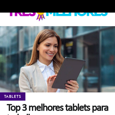
Skip
Skip
to
to
navigation
content
TABLETS
Top 3 melhores tablets para