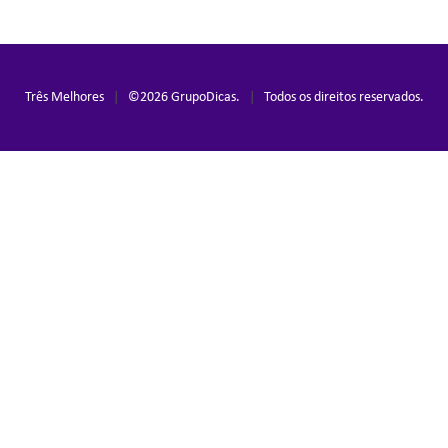
Três Melhores
|
©
2026
GrupoDicas.
|
Todos os direitos reservados.