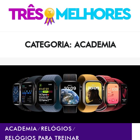
Skip
Skip
to
to
navigation
content
CATEGORIA:
ACADEMIA
ACADEMIA
RELÓGIOS
⁄
⁄
RELÓGIOS PARA TREINAR