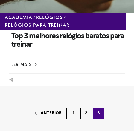
ACADEMIA
⁄
RELÓGIOS
⁄
RELÓGIOS PARA TREINAR
Top 3 melhores relógios baratos para
treinar
TOP
LER MAIS
3
MELHORES
RELÓGIOS
BARATOS
PARA
TREINAR
Navegação
ANTERIOR
1
2
3
←
por
posts