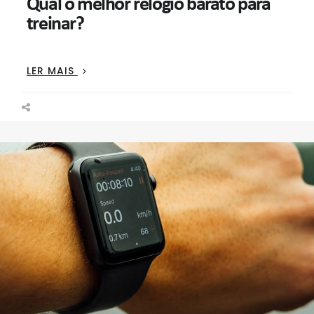
Qual o melhor relógio barato para
treinar?
QUAL
LER MAIS
O
MELHOR
RELÓGIO
BARATO
PARA
TREINAR?