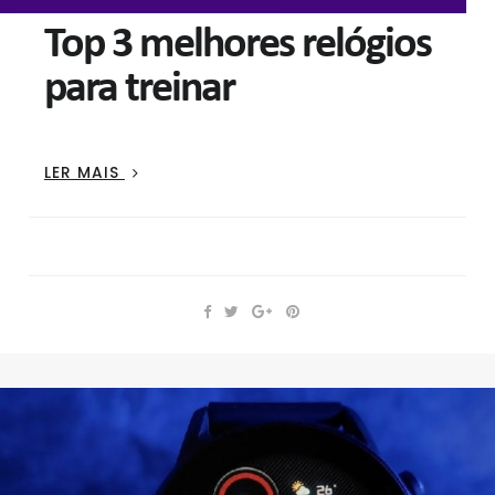
Top 3 melhores relógios
para treinar
TOP
LER MAIS
3
MELHORES
RELÓGIOS
PARA
TREINAR