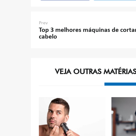
Navegação
Prev
Top 3 melhores máquinas de corta
de
cabelo
Post
VEJA OUTRAS MATÉRIA