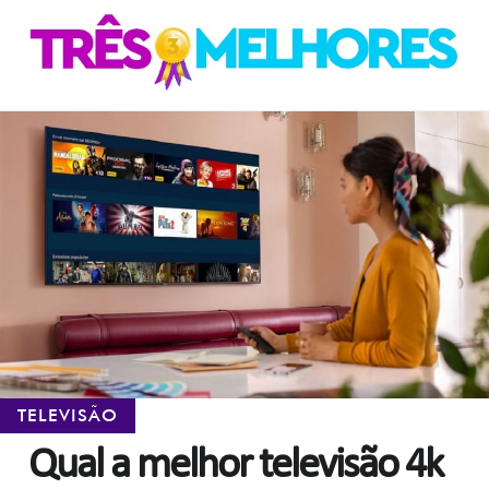
Skip
Skip
to
to
navigation
content
TELEVISÃO
Qual a melhor televisão 4k