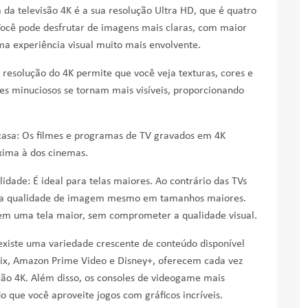
 da televisão 4K é a sua resolução Ultra HD, que é quatro
Você pode desfrutar de imagens mais claras, com maior
a experiência visual muito mais envolvente.
resolução do 4K permite que você veja texturas, cores e
es minuciosos se tornam mais visíveis, proporcionando
asa: Os filmes e programas de TV gravados em 4K
ima à dos cinemas.
dade: É ideal para telas maiores. Ao contrário das TVs
lta qualidade de imagem mesmo em tamanhos maiores.
em uma tela maior, sem comprometer a qualidade visual.
existe uma variedade crescente de conteúdo disponível
lix, Amazon Prime Video e Disney+, oferecem cada vez
ção 4K. Além disso, os consoles de videogame mais
que você aproveite jogos com gráficos incríveis.