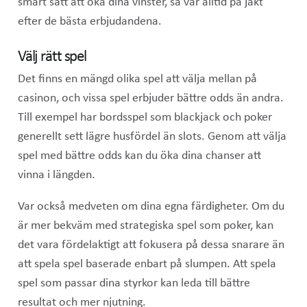
smart sätt att öka dina vinster, så var alltid på jakt
efter de bästa erbjudandena.
Välj rätt spel
Det finns en mängd olika spel att välja mellan på
casinon, och vissa spel erbjuder bättre odds än andra.
Till exempel har bordsspel som blackjack och poker
generellt sett lägre husfördel än slots. Genom att välja
spel med bättre odds kan du öka dina chanser att
vinna i längden.
Var också medveten om dina egna färdigheter. Om du
är mer bekväm med strategiska spel som poker, kan
det vara fördelaktigt att fokusera på dessa snarare än
att spela spel baserade enbart på slumpen. Att spela
spel som passar dina styrkor kan leda till bättre
resultat och mer njutning.