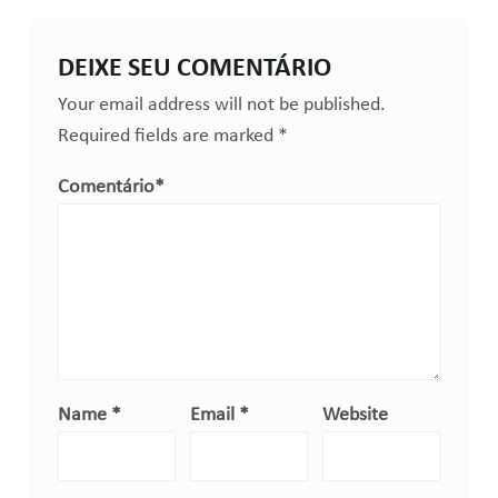
DEIXE SEU COMENTÁRIO
Your email address will not be published.
Required fields are marked
*
Comentário
*
Name
*
Email
*
Website