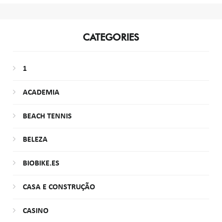
CATEGORIES
1
ACADEMIA
BEACH TENNIS
BELEZA
BIOBIKE.ES
CASA E CONSTRUÇÃO
CASINO