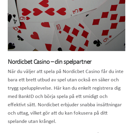
Nordicbet Casino – din spelpartner
När du väljer att spela på Nordicbet Casino får du inte
bara ett brett utbud av spel utan också en säker och
trygg spelupplevelse. Här kan du enkelt registrera dig
med BankID och börja spela på ett smidigt och
effektivt sätt. Nordicbet erbjuder snabba insättningar
och uttag, vilket gör att du kan fokusera på ditt
spelande utan krångel.