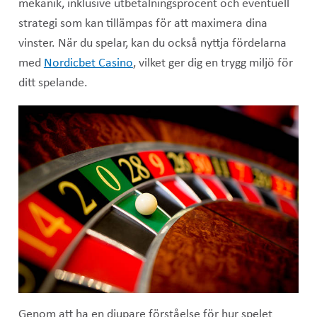
mekanik, inklusive utbetalningsprocent och eventuell
strategi som kan tillämpas för att maximera dina
vinster. När du spelar, kan du också nyttja fördelarna
med
Nordicbet Casino
, vilket ger dig en trygg miljö för
ditt spelande.
Genom att ha en djupare förståelse för hur spelet