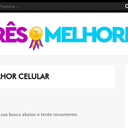
HOR CELULAR
sua busca abaixo e tente novamente.