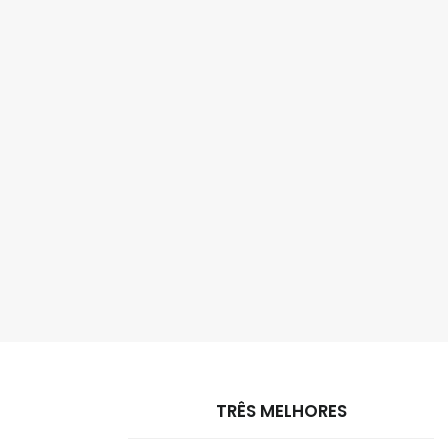
TRÊS MELHORES