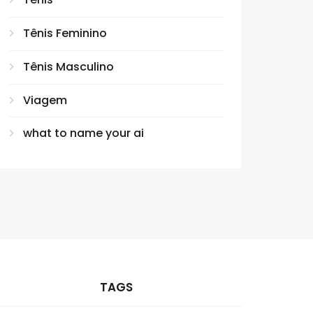
Tênis Feminino
Tênis Masculino
Viagem
what to name your ai
TAGS