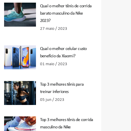
Qual o melhor tênis de corrida
barato masculino da Nike
2023?
27 maio / 2023
Qual o melhor celular custo
benefício da Xiaomi?
01 maio / 2023
Top 3 melhores tênis para
treinar inferiores
05 jun / 2023
Top 3 melhores tênis de corrida
masculino da Nike