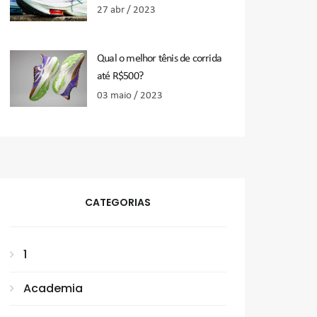
27 abr / 2023
Qual o melhor tênis de corrida
até R$500?
03 maio / 2023
CATEGORIAS
1
Academia