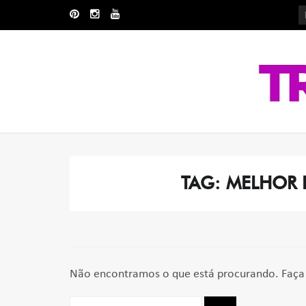
Skip
Skip
to
to
navigation
content
TAG:
MELHOR 
Não encontramos o que está procurando. Faça 
Pesquisar