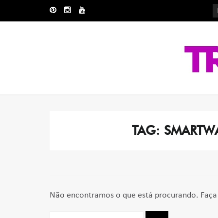
Skip
Skip
to
to
navigation
content
TAG:
SMARTWA
Não encontramos o que está procurando. Faça 
Pesquisar