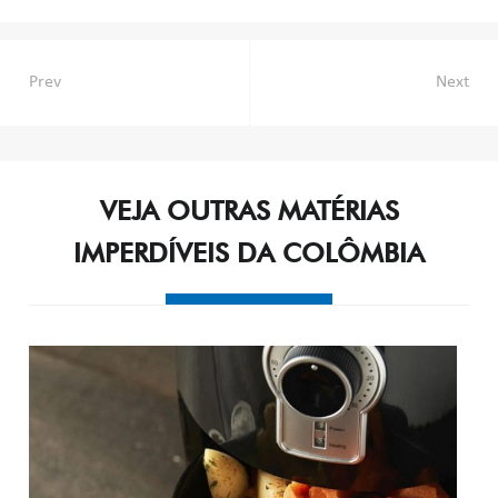
Navegação
Prev
Next
de
Post
VEJA OUTRAS MATÉRIAS
IMPERDÍVEIS DA COLÔMBIA