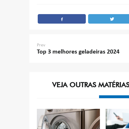
Navegação
Prev
Top 3 melhores geladeiras 2024
de
Post
VEJA OUTRAS MATÉRIA