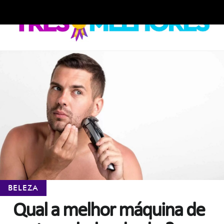
Skip
Skip
to
to
navigation
content
BELEZA
Qual a melhor máquina de