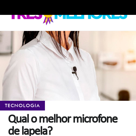
Skip
Skip
to
to
navigation
content
TECNOLOGIA
Qual o melhor microfone
de lapela?