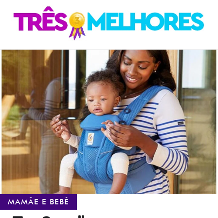
Skip
Skip
to
to
navigation
content
MAMÃE E BEBÊ