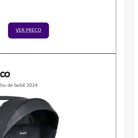
VER PREÇO
cco
nho de bebê 2024