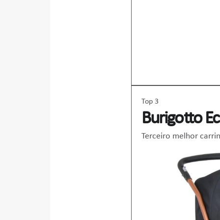
Top 3
Burigotto E
Terceiro melhor carri