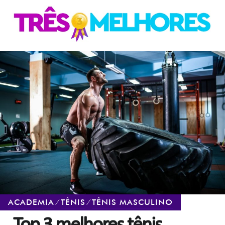
Skip
Skip
to
to
navigation
content
ACADEMIA
⁄
TÊNIS
⁄
TÊNIS MASCULINO