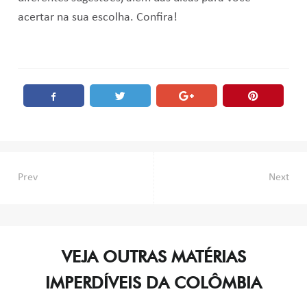
acertar na sua escolha. Confira!
Navegação
Prev
Next
de
Post
VEJA OUTRAS MATÉRIAS
IMPERDÍVEIS DA COLÔMBIA